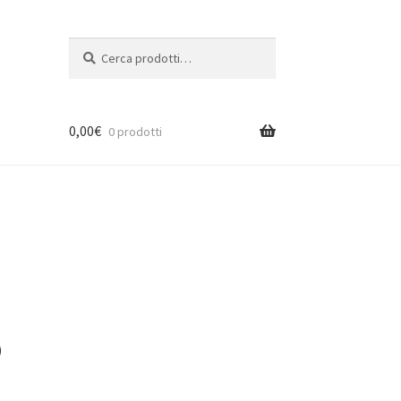
Cerca:
Cerca
0,00
€
0 prodotti
o