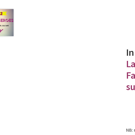
In
La
Fa
su
NB: 