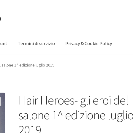
p
ount
Termini di servizio
Privacy & Cookie Policy
zie per l’acquisto.
Il mio account
l salone 1^ edizione luglio 2019
TI PERSONALI
Privacy e Cookie Policy
Termini di servizio
Hair Heroes- gli eroi del
salone 1^ edizione lugli
2019