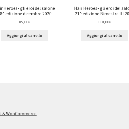
r Heroes- gli eroi del salone
Hair Heroes- gli eroi del sa
8^ edizione dicembre 2020
21^ edizione Bimestre III 2
85,00
€
118,00
€
Aggiungi al carrello
Aggiungi al carrello
ont & WooCommerce
.