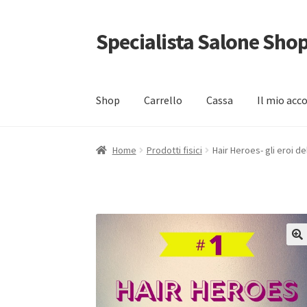
Specialista Salone Sho
Vai
Vai
alla
al
navigazione
contenuto
Shop
Carrello
Cassa
Il mio acc
Home
Carrello
Cassa
Condizioni di vendita
Gra
Home
Prodotti fisici
Hair Heroes- gli eroi de
INFORMATIVA PER IL TRATTAMENTO DEI DA
🔍