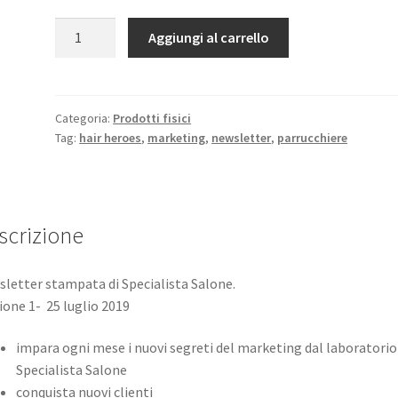
Hair
Aggiungi al carrello
Heroes-
gli
eroi
del
Categoria:
Prodotti fisici
Tag:
hair heroes
,
marketing
,
newsletter
,
parrucchiere
salone
1^
edizione
luglio
2019
scrizione
quantità
letter stampata di Specialista Salone.
ione 1- 25 luglio 2019
impara ogni mese i nuovi segreti del marketing dal laboratorio
Specialista Salone
conquista nuovi clienti