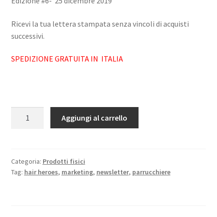
Edizione #6- 25 dicembre 2019
Ricevi la tua lettera stampata senza vincoli di acquisti
successivi.
SPEDIZIONE GRATUITA IN ITALIA
Hair
Aggiungi al carrello
Heroes-
gli
eroi
del
Categoria:
Prodotti fisici
Tag:
hair heroes
,
marketing
,
newsletter
,
parrucchiere
salone
6^
edizione
dicembre