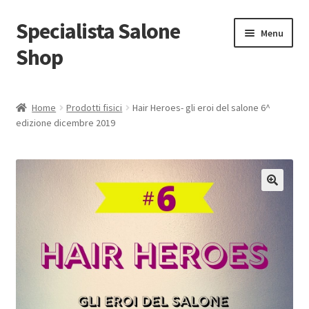
Specialista Salone
Vai
Vai
Menu
alla
al
Shop
navigazione
contenuto
Home
Home
Prodotti fisici
Hair Heroes- gli eroi del salone 6^
edizione dicembre 2019
Carrello
Cassa
Condizioni di vendita
🔍
Grazie per l’acquisto.
Il mio account
INFORMATIVA PER IL TRATTAMENTO DEI DATI