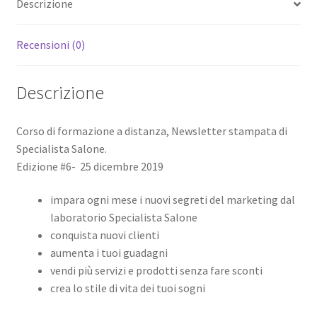
Descrizione
2019
quantità
Recensioni (0)
Descrizione
Corso di formazione a distanza, Newsletter stampata di
Specialista Salone.
Edizione #6- 25 dicembre 2019
impara ogni mese i nuovi segreti del marketing dal
laboratorio Specialista Salone
conquista nuovi clienti
aumenta i tuoi guadagni
vendi più servizi e prodotti senza fare sconti
crea lo stile di vita dei tuoi sogni