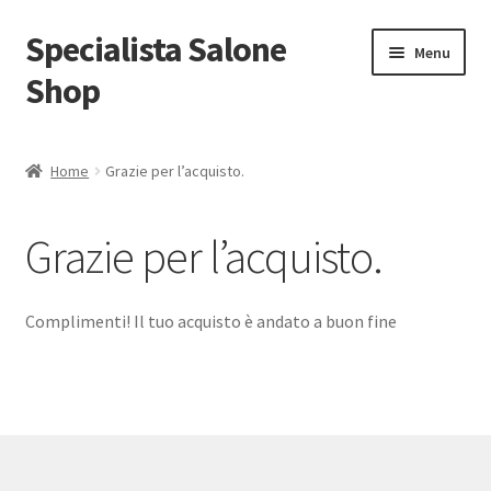
Specialista Salone
Vai
Vai
Menu
alla
al
Shop
navigazione
contenuto
Home
Home
Grazie per l’acquisto.
Carrello
Grazie per l’acquisto.
Cassa
Condizioni di vendita
Complimenti! Il tuo acquisto è andato a buon fine
Grazie per l’acquisto.
Il mio account
INFORMATIVA PER IL TRATTAMENTO DEI DATI