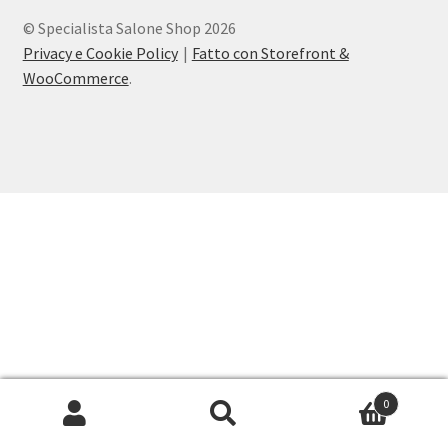
PERSONALI
© Specialista Salone Shop 2026
Privacy e Cookie Policy
Fatto con Storefront &
Privacy e Cookie Policy
WooCommerce
.
Termini di servizio
0
Cerca:
Cerca