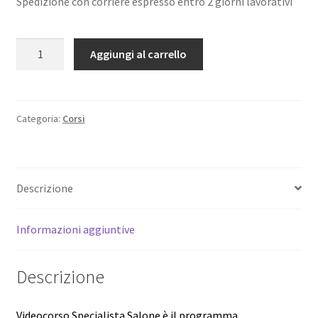
Spedizione con corriere espresso entro 2 giorni lavorativi
Videocorso
Aggiungi al carrello
Specialista
Salone
Special
Offer
Categoria:
Corsi
quantità
Descrizione
Informazioni aggiuntive
Descrizione
Videocorso Specialista Salone è il programma