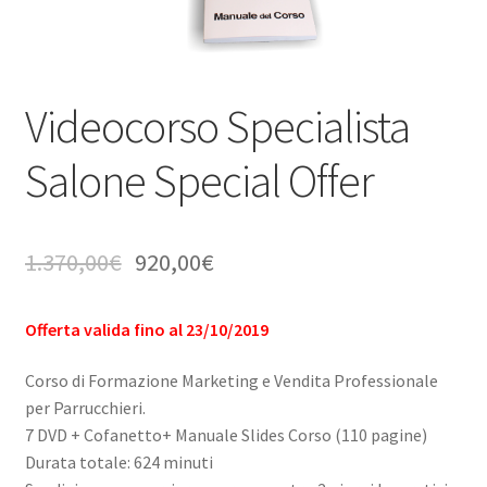
PERSONALI
Privacy e Cookie Policy
Videocorso Specialista
Termini di servizio
Salone Special Offer
1.370,00
€
920,00
€
Offerta valida fino al 23/10/2019
Corso di Formazione Marketing e Vendita Professionale
per Parrucchieri.
7 DVD + Cofanetto+ Manuale Slides Corso (110 pagine)
Durata totale: 624 minuti