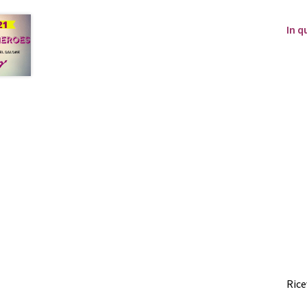
In q
Rice