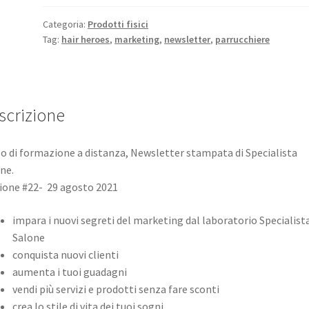
eroi
del
Categoria:
Prodotti fisici
Tag:
hair heroes
,
marketing
,
newsletter
,
parrucchiere
salone
22^
edizione
Bimestre
IV
scrizione
2021
quantità
o di formazione a distanza, Newsletter stampata di Specialista
ne.
ione #22- 29 agosto 2021
impara i nuovi segreti del marketing dal laboratorio Specialist
Salone
conquista nuovi clienti
aumenta i tuoi guadagni
vendi più servizi e prodotti senza fare sconti
crea lo stile di vita dei tuoi sogni