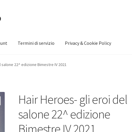
p
ount
Termini di servizio
Privacy & Cookie Policy
zie per l’acquisto.
Il mio account
el salone 22^ edizione Bimestre IV 2021
TI PERSONALI
Privacy e Cookie Policy
Termini di servizio
Hair Heroes- gli eroi del
salone 22^ edizione
Bimestre IV 2021