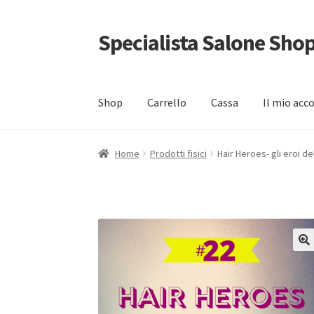
Specialista Salone Sho
Vai
Vai
alla
al
navigazione
contenuto
Shop
Carrello
Cassa
Il mio acc
Home
Carrello
Cassa
Condizioni di vendita
Gra
Home
Prodotti fisici
Hair Heroes- gli eroi d
INFORMATIVA PER IL TRATTAMENTO DEI DA
🔍