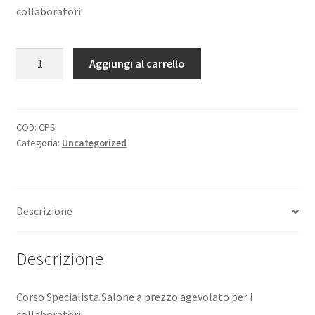
collaboratori
Corso
Aggiungi al carrello
specialista
salone
collaboratori
quantità
COD:
CPS
Categoria:
Uncategorized
Descrizione
Descrizione
Corso Specialista Salone a prezzo agevolato per i
collaboratori